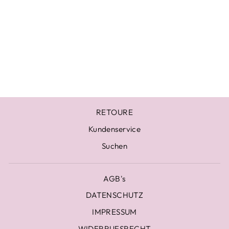
LÄSSIGE ROSE
MUSSELIN
JACKE - ROSA
Normaler
Sonderpreis
€49,00
€29,00
Preis
RETOURE
Kundenservice
Suchen
AGB's
DATENSCHUTZ
IMPRESSUM
WIDERRUFSRECHT