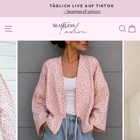
Direkt
TÄGLICH LIVE AUF TIKTOK
zum
- SeamlessFashion
Pause
Inhalt
Diashow
SEITENNAVIGATION
SUC