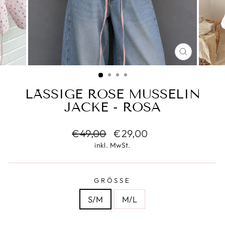
SCHLIESS
ESC)
LÄSSIGE ROSE MUSSELIN
JACKE - ROSA
Normaler
Sonderpreis
€49,00
€29,00
Preis
inkl. MwSt.
GRÖSSE
S/M
M/L