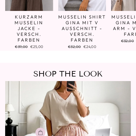
KURZARM
MUSSELIN SHIRT
MUSSELI
MUSSELIN
GINA MIT V
GINA M
JACKE -
AUSSCHNITT -
ARM - 
VERSCH.
VERSCH.
FAR
FARBEN
FARBEN
Normale
€32,00
Preis
Normaler
Sonderpreis
Normaler
Sonderpreis
€39,00
€25,00
€32,00
€24,00
Preis
Preis
SHOP THE LOOK