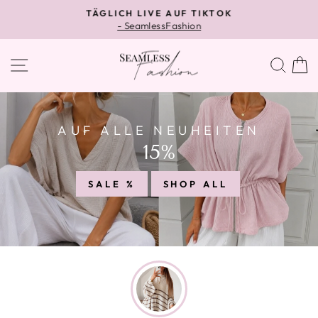
Direkt
TÄGLICH LIVE AUF TIKTOK
zum
- SeamlessFashion
Pause
Inhalt
Diashow
SEAMLESS
SEITENNAVIGATION
SUC
FASHION
AUF ALLE NEUHEITEN
15%
SALE %
SHOP ALL